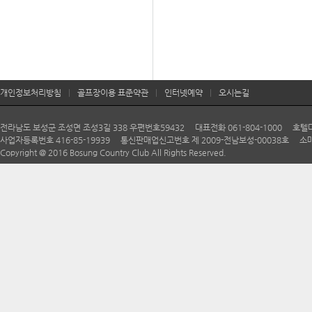
개인정보처리방침
|
골프장이용 표준약관
|
인터넷예약
|
오시는길
전라남도 보성군 조성면 조성3길 338 우편번호59432 대표전화 061-804-1000 호텔다향 06
사업자등록번호 416-85-19939 통신판매업신고번호 제 2009-전남보성-00038호 소매
Copyright @ 2016 Bosung Country Club All Rights Reserved.