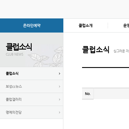
온라인예약
클럽소개
운
클럽소식
클럽소식
싱그러운 자
CLUB NEWS
클럽소식
보성cc뉴스
No.
클럽갤러리
명예의전당