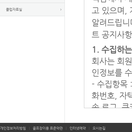
고 있으며,
클럽자료실
알려드립니다
트 공지사항
1. 수집하
회사는 회원
인정보를 수
- 수집항목 
화번호, 자
속 로그, 쿠
- 개인정보
개인정보처리방침
|
골프장이용 표준약관
|
인터넷예약
|
오시는길
2. 개인정보