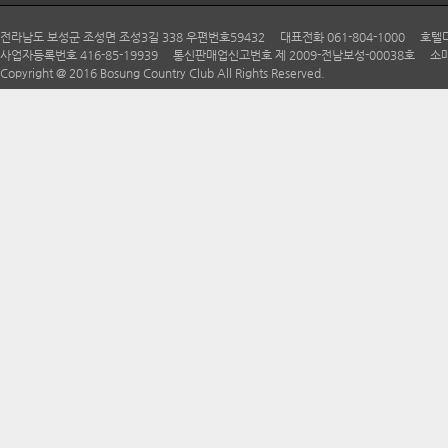
회사는 수집
전라남도 보성군 조성면 조성3길 338 우편번호59432 대표전화 061-804-1000 호텔다향 06
사업자등록번호 416-85-19939 통신판매업신고번호 제 2009-전남보성-00038호 소매
● 서비스 
Copyright @ 2016 Bosung Country Club All Rights Reserved.
산
- 구매 및 
● 회원 관
- 회원제 
정 이용 방
만처리 등 
● 마케팅 
- 이벤트 
3. 개인정보