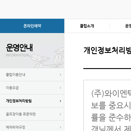
온라인예약
클럽소개
운
운영안내
개인정보처리
INFORMATION
클럽이용안내
이용요금
(주)와이엔
개인정보처리방침
보를 중요시
골프장이용 표준약관
률을 준수하
객님께서 제
예약위약규정