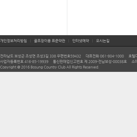
개인정보처리방침
|
골프장이용 표준약관
|
인터넷예약
|
오시는길
전라남도 보성군 조성면 조성3길 338 우편번호59432 대표전화 061-804-1000 호텔다향 06
사업자등록번호 416-85-19939 통신판매업신고번호 제 2009-전남보성-00038호 소매
Copyright @ 2016 Bosung Country Club All Rights Reserved.