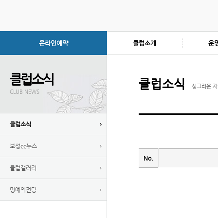
온라인예약
클럽소개
운
클럽소식
클럽소식
싱그러운 자
CLUB NEWS
클럽소식
보성cc뉴스
No.
클럽갤러리
명예의전당