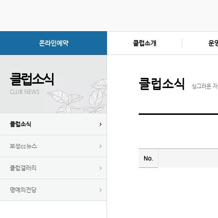
온라인예약
클럽소개
운
클럽소식
클럽소식
싱그러운 자
CLUB NEWS
클럽소식
보성cc뉴스
No.
클럽갤러리
명예의전당