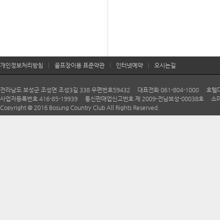
개인정보처리방침
|
골프장이용 표준약관
|
인터넷예약
|
오시는길
전라남도 보성군 조성면 조성3길 338 우편번호59432 대표전화 061-804-1000 호텔다향 06
사업자등록번호 416-85-19939 통신판매업신고번호 제 2009-전남보성-00038호 소매
Copyright @ 2016 Bosung Country Club All Rights Reserved.