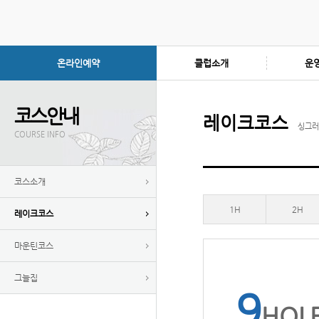
온라인예약
클럽소개
운
코스안내
레이크코스
싱그러
COURSE INFO
코스소개
1H
2H
레이크코스
마운틴코스
그늘집
9
HOL