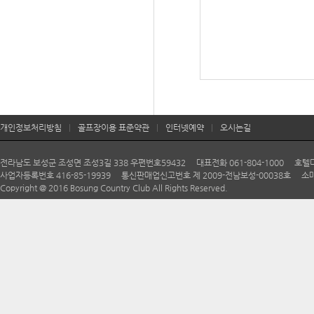
개인정보처리방침
|
골프장이용 표준약관
|
인터넷예약
|
오시는길
전라남도 보성군 조성면 조성3길 338 우편번호59432 대표전화 061-804-1000 호텔다향 06
사업자등록번호 416-85-19939 통신판매업신고번호 제 2009-전남보성-00038호 소매
Copyright @ 2016 Bosung Country Club All Rights Reserved.