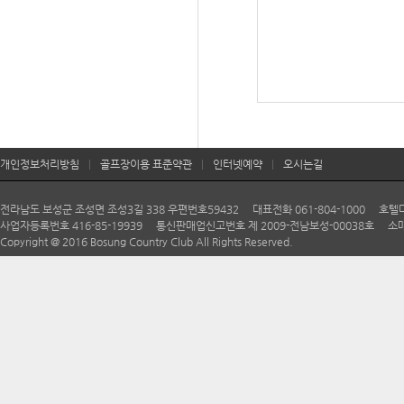
개인정보처리방침
|
골프장이용 표준약관
|
인터넷예약
|
오시는길
전라남도 보성군 조성면 조성3길 338 우편번호59432 대표전화 061-804-1000 호텔다향 06
사업자등록번호 416-85-19939 통신판매업신고번호 제 2009-전남보성-00038호 소매
Copyright @ 2016 Bosung Country Club All Rights Reserved.