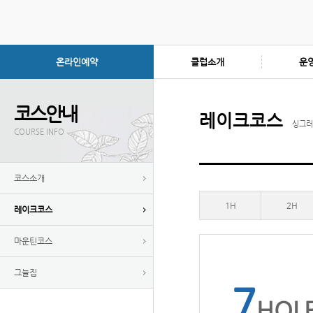
온라인예약
클럽소개
운
코스안내
레이크코스
싱그러
COURSE INFO
코스소개
1H
2H
레이크코스
마운틴코스
그늘집
7
HOL