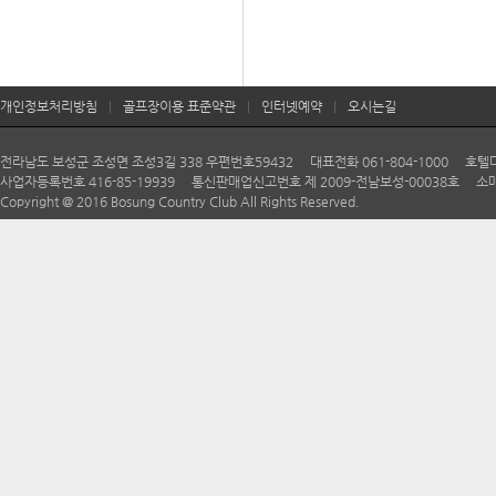
개인정보처리방침
|
골프장이용 표준약관
|
인터넷예약
|
오시는길
전라남도 보성군 조성면 조성3길 338 우편번호59432 대표전화 061-804-1000 호텔다향 06
사업자등록번호 416-85-19939 통신판매업신고번호 제 2009-전남보성-00038호 소매
Copyright @ 2016 Bosung Country Club All Rights Reserved.