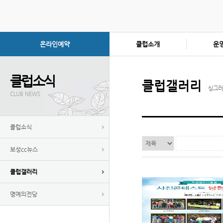
온라인예약
클럽소개
운
클럽소식
클럽갤러리
싱그러
CLUB NEWS
클럽소식
보성cc뉴스
클럽갤러리
명예의전당