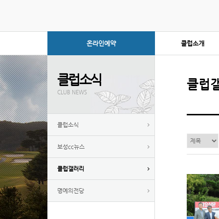
온라인예약
클럽소개
클럽소식
클럽
CLUB NEWS
클럽소식
보성cc뉴스
클럽갤러리
명예의전당