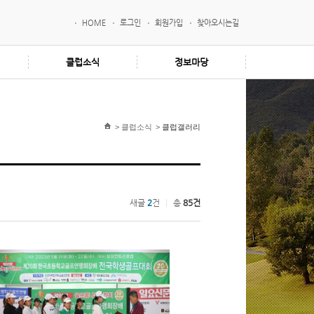
HOME
로그인
회원가입
찾아오시는길
클럽소식
정보마당
>
클럽소식
>
클럽갤러리
새글
2
건
｜
총
85건